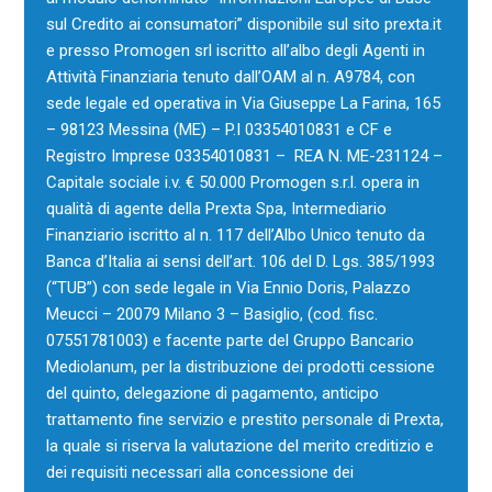
sul Credito ai consumatori” disponibile sul sito prexta.it
e presso Promogen srl iscritto all’albo degli Agenti in
Attività Finanziaria tenuto dall’OAM al n. A9784, con
sede legale ed operativa in Via Giuseppe La Farina, 165
– 98123 Messina (ME) – P.I 03354010831 e CF e
Registro Imprese 03354010831 – REA N. ME-231124 –
Capitale sociale i.v. € 50.000 Promogen s.r.l. opera in
qualità di agente della Prexta Spa, Intermediario
Finanziario iscritto al n. 117 dell’Albo Unico tenuto da
Banca d’Italia ai sensi dell’art. 106 del D. Lgs. 385/1993
(“TUB”) con sede legale in Via Ennio Doris, Palazzo
Meucci – 20079 Milano 3 – Basiglio, (cod. fisc.
07551781003) e facente parte del Gruppo Bancario
Mediolanum, per la distribuzione dei prodotti cessione
del quinto, delegazione di pagamento, anticipo
trattamento fine servizio e prestito personale di Prexta,
la quale si riserva la valutazione del merito creditizio e
dei requisiti necessari alla concessione dei